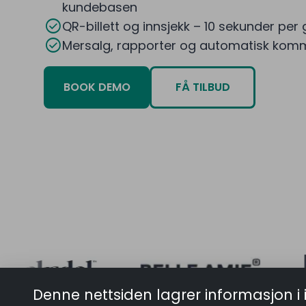
kundebasen
check_circle
QR-billett og innsjekk – 10 sekunder per
check_circle
Mersalg, rapporter og automatisk komm
BOOK DEMO
FÅ TILBUD
Denne nettsiden lagrer informasjon i 