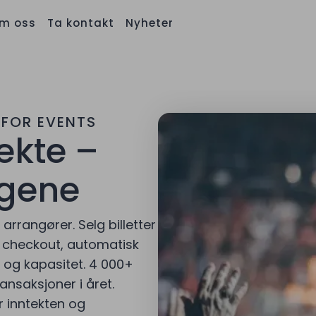
m oss
Ta kontakt
Nyheter
 FOR EVENTS
rekte –
ngene
rrangører. Selg billetter
d checkout, automatisk
r og kapasitet. 4 000+
ransaksjoner i året.
r inntekten og