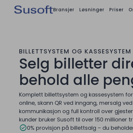
Bransjer
Løsninger
Priser
O
BILLETTSYSTEM OG KASSESYSTEM
Selg billetter di
behold alle pe
Komplett billettsystem og kassesystem for a
online, skann QR ved inngang, mersalg ve
kommunikasjon og full kontroll over gjeste
kunder bruker Susoft til over 150 millioner t
check_circle
0% provisjon på billettsalg – du beholde